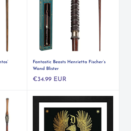
tos’
Fantastic Beasts Henrietta Fischer’s
Wand Blister
Prix
€34.99 EUR
réduit