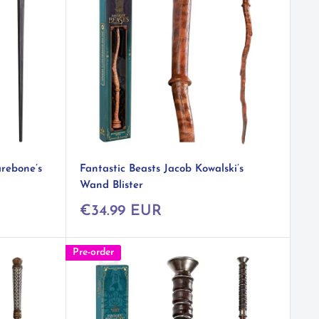
arebone’s
Fantastic Beasts Jacob Kowalski’s
Wand Blister
Prix
€34.99 EUR
réduit
Pre-order