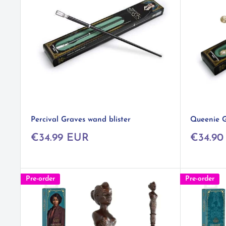
Percival Graves wand blister
Queenie G
Prix
Prix
€34.99 EUR
€34.90
réduit
réduit
Pre-order
Pre-order