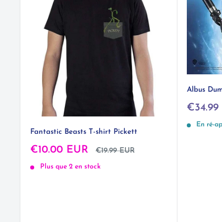
Albus Dum
Prix
€34.99
réduit
En ré-a
Fantastic Beasts T-shirt Pickett
Prix
€10.00 EUR
Prix
€19.99 EUR
normal
réduit
Plus que 2 en stock