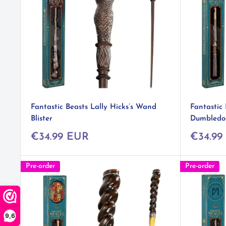
Fantastic Beasts Lally Hicks’s Wand
Fantastic
Blister
Dumbledor
Prix
Prix
€34.99 EUR
€34.99
réduit
réduit
Pre-order
Pre-order
9,6