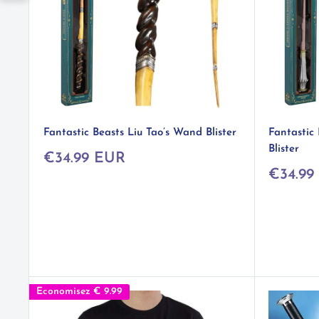
Fantastic Beasts Liu Tao’s Wand Blister
Fantastic
Blister
Prix
€34.99 EUR
réduit
Prix
€34.99
réduit
Economisez
€ 9.99