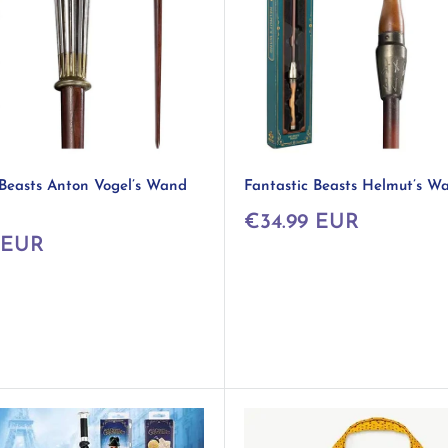
 Beasts Anton Vogel’s Wand
Fantastic Beasts Helmut’s Wa
Prix
€34.99 EUR
réduit
 EUR