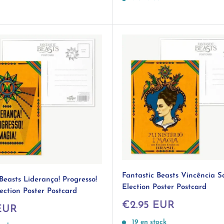
Fantastic Beasts Vincência S
Beasts Liderança! Progresso!
Election Poster Postcard
ection Poster Postcard
Prix
€2.95 EUR
EUR
réduit
19 en stock