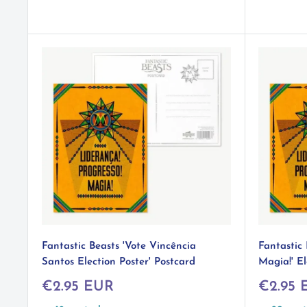
Fantastic Beasts 'Vote Vincência
Fantastic 
Santos Election Poster' Postcard
Magia!' El
Prix
Prix
€2.95 EUR
€2.95 
réduit
réduit