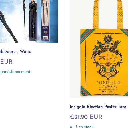
bledore’s Wand
 EUR
pprovisionnement
Insignia Election Poster Tote
Prix
€21.90 EUR
réduit
3 en stock