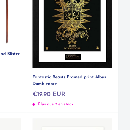
nd Blister
Fantastic Beasts Framed print Albus
Dumbledore
Prix
€19.90 EUR
réduit
Plus que 2 en stock