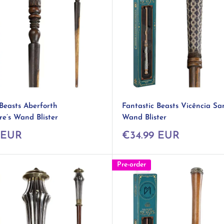
 Beasts Aberforth
Fantastic Beasts Vicência San
e’s Wand Blister
Wand Blister
Prix
 EUR
€34.99 EUR
réduit
Pre-order