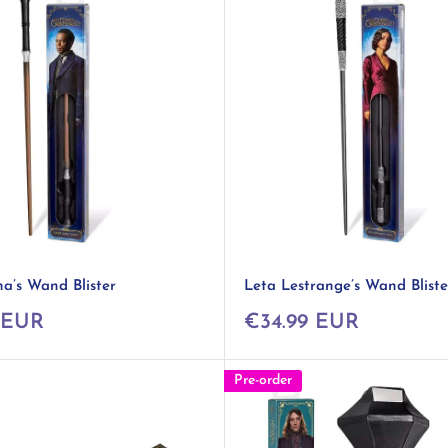
a’s Wand Blister
Leta Lestrange’s Wand Bliste
Prix
 EUR
€34.99 EUR
réduit
Pre-order