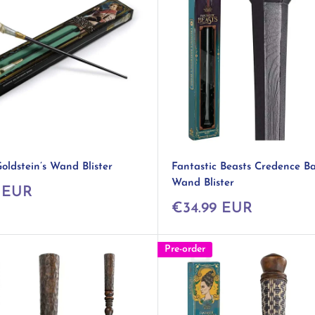
oldstein’s Wand Blister
Fantastic Beasts Credence B
Wand Blister
 EUR
Prix
€34.99 EUR
réduit
Pre-order