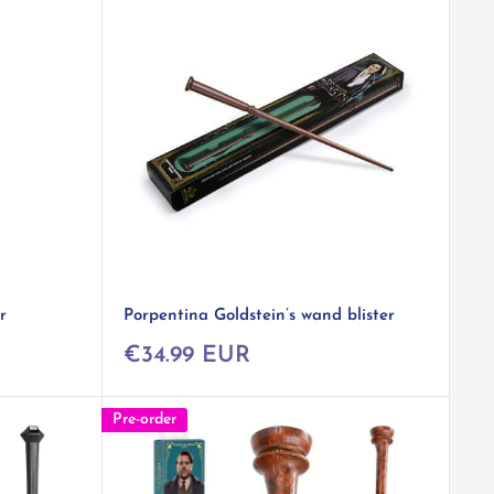
r
Porpentina Goldstein’s wand blister
Prix
€34.99 EUR
réduit
Pre-order