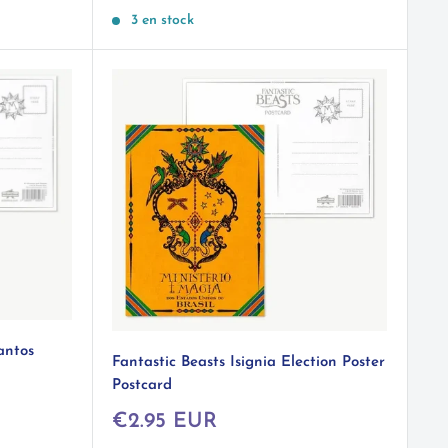
réduit
3 en stock
antos
Fantastic Beasts Isignia Election Poster
Postcard
Prix
€2.95 EUR
réduit