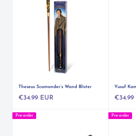
Theseus Scamander’s Wand Blister
Yusuf Kam
Prix
Prix
€34.99 EUR
€34.99
réduit
réduit
Pre-order
Pre-order