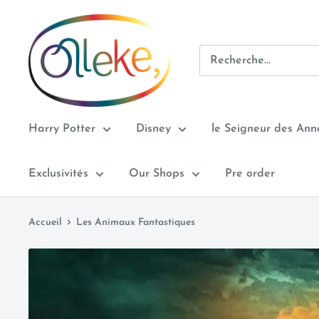
Passer
Olleke
au
Wizarding
contenu
Shop
Amsterdam
Harry Potter
Disney
le Seigneur des An
Exclusivités
Our Shops
Pre order
Accueil
Les Animaux Fantastiques