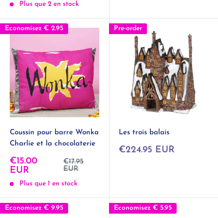
Plus que 2 en stock
Economisez
€ 2.95
Pre-order
Coussin pour barre Wonka
Les trois balais
Charlie et la chocolaterie
Prix
€224.95 EUR
réduit
Prix
€15.00
Prix
€17.95
normal
réduit
EUR
EUR
Plus que 1 en stock
Economisez
€ 9.95
Economisez
€ 5.95