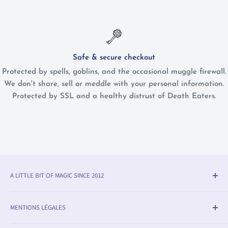
Safe & secure checkout
Protected by spells, goblins, and the occasional muggle firewall.
We don't share, sell or meddle with your personal information.
Protected by SSL and a healthy distrust of Death Eaters.
A LITTLE BIT OF MAGIC SINCE 2012
Olleke® is an award-winning wizarding shop in Bruges
MENTIONS LÉGALES
(BE). We specialise in official fan merchandise from
Harry Potter, Disney, Lord of the Rings, Star Wars and
Informations sur la livraison et le retour