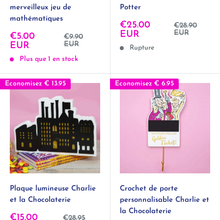
merveilleux jeu de
Potter
mathématiques
Prix
€25.00
Prix
€28.90
normal
réduit
EUR
EUR
Prix
€5.00
Prix
€9.90
normal
réduit
EUR
EUR
Rupture
Plus que 1 en stock
Economisez
€ 13.95
Economisez
€ 6.95
Plaque lumineuse Charlie
Crochet de porte
et la Chocolaterie
personnalisable Charlie et
la Chocolaterie
Prix
€15.00
Prix
€28.95