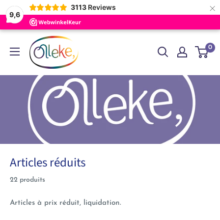
×
3113
Reviews
9,6
Passer
Olleke
0
au
Wizarding
contenu
Shop
Amsterdam
Articles réduits
22 produits
Articles à prix réduit, liquidation.