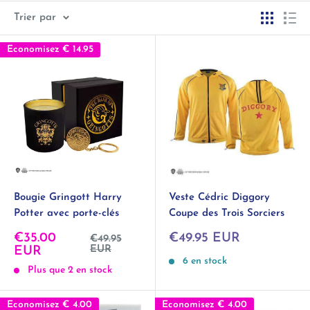
Trier par
Economisez
€ 14.95
Bougie Gringott Harry
Veste Cédric Diggory
Potter avec porte-clés
Coupe des Trois Sorciers
Prix
Prix
€35.00
€49.95 EUR
Prix
€49.95
normal
réduit
EUR
réduit
EUR
6 en stock
Plus que 2 en stock
Economisez
€ 4.00
Economisez
€ 4.00