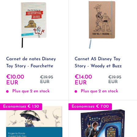
Carnet de notes Disney
Carnet A5 Disney Toy
Toy Story - Fourchette
Story - Woody et Buzz
Prix
Prix
€10.00
€14.00
Prix
Prix
€19.95
€19.95
normal
normal
réduit
EUR
réduit
EUR
EUR
EUR
Plus que 2 en stock
Plus que 2 en stock
Economisez
€ 1.50
Economisez
€ 7.00