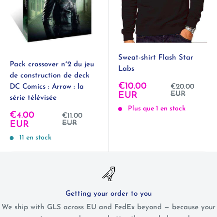
Sweat-shirt Flash Star
Pack crossover n°2 du jeu
Labs
de construction de deck
Prix
€10.00
Prix
€20.00
DC Comics : Arrow : la
normal
réduit
EUR
EUR
série télévisée
Plus que 1 en stock
Prix
€4.00
Prix
€11.00
normal
réduit
EUR
EUR
11 en stock
Getting your order to you
We ship with GLS across EU and FedEx beyond — because your