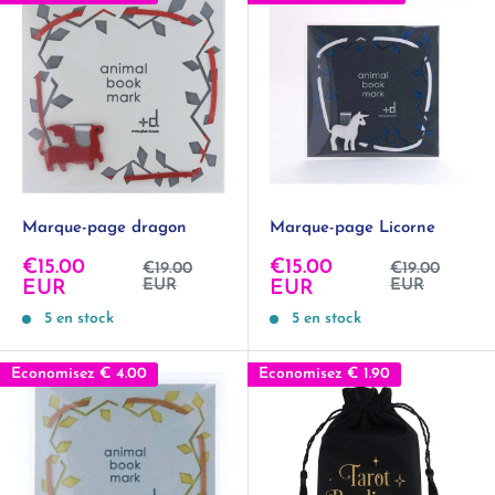
Marque-page dragon
Marque-page Licorne
Prix
Prix
€15.00
€15.00
Prix
Prix
€19.00
€19.00
normal
normal
réduit
EUR
réduit
EUR
EUR
EUR
5 en stock
5 en stock
Economisez
€ 4.00
Economisez
€ 1.90