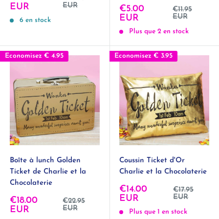
normal
réduit
EUR
EUR
Prix
€5.00
Prix
€11.95
normal
réduit
EUR
EUR
6 en stock
Plus que 2 en stock
Economisez
€ 4.95
Economisez
€ 3.95
Boîte à lunch Golden
Coussin Ticket d'Or
Ticket de Charlie et la
Charlie et la Chocolaterie
Chocolaterie
Prix
€14.00
Prix
€17.95
normal
réduit
EUR
EUR
Prix
€18.00
Prix
€22.95
normal
réduit
EUR
EUR
Plus que 1 en stock