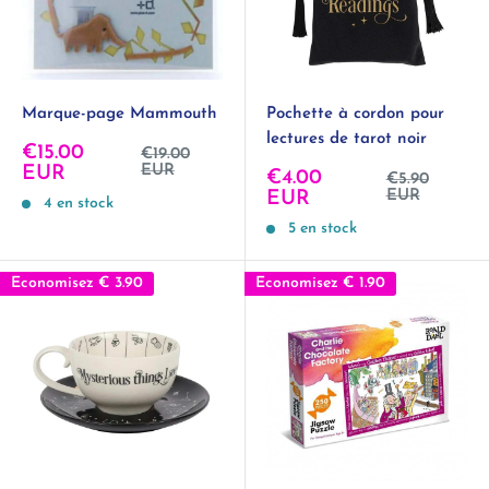
Marque-page Mammouth
Pochette à cordon pour
lectures de tarot noir
Prix
€15.00
Prix
€19.00
normal
réduit
EUR
EUR
Prix
€4.00
Prix
€5.90
normal
réduit
EUR
EUR
4 en stock
5 en stock
Economisez
€ 3.90
Economisez
€ 1.90