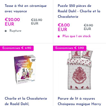
Tasse à thé en céramique
Puzzle 250 pièces de
avec voyance
Roald Dahl - Charlie et la
Chocolaterie
Prix
€20.00
Prix
€23.90
normal
réduit
EUR
EUR
Prix
€8.00
Prix
€9.90
normal
réduit
EUR
EUR
Rupture
Plus que 1 en stock
Economisez
€ 4.90
Economisez
€ 3.90
Charlie et la Chocolaterie
Parure de lit à rayures
de Roald Dahl,
Choixpeau magique Harry