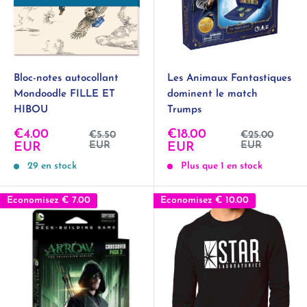
Bloc-notes autocollant
Les Animaux Fantastiques
Mondoodle FILLE ET
dominent le match
HIBOU
Trumps
Prix
Prix
€4.00
€18.00
Prix
Prix
€5.50
€25.00
normal
normal
réduit
EUR
réduit
EUR
EUR
EUR
29 en stock
Plus que 1 en stock
Economisez
€ 7.00
Economisez
€ 10.00