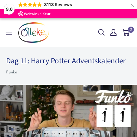
×
3113
Reviews
9,6
Skip
Olleke
0
to
Wizarding
content
Shop
Amsterdam
Dag 11: Harry Potter Adventskalender
Funko